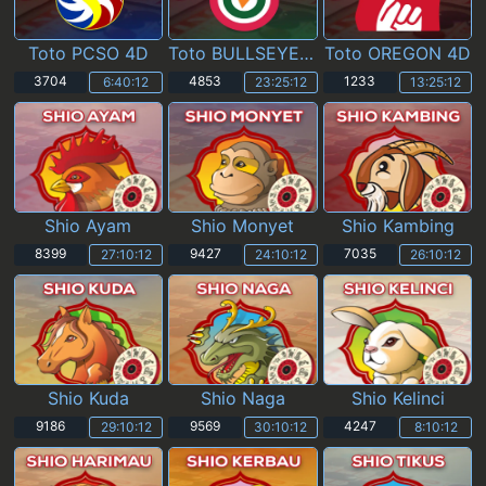
Toto PCSO 4D
Toto BULLSEYE 4D
Toto OREGON 4D
3704
4853
1233
6:40:11
23:25:11
13:25:11
Shio Ayam
Shio Monyet
Shio Kambing
8399
9427
7035
27:10:11
24:10:11
26:10:11
Shio Kuda
Shio Naga
Shio Kelinci
9186
9569
4247
29:10:11
30:10:11
8:10:11