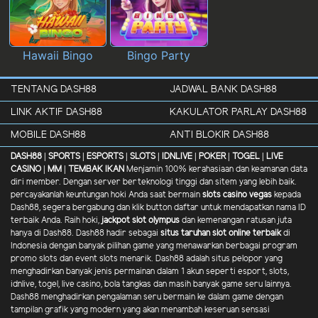
Hawaii Bingo
Bingo Party
TENTANG DASH88
JADWAL BANK DASH88
LINK AKTIF DASH88
KAKULATOR PARLAY DASH88
MOBILE DASH88
ANTI BLOKIR DASH88
DASH88 |
SPORTS |
ESPORTS |
SLOTS |
IDNLIVE |
POKER |
TOGEL |
LIVE
CASINO |
MM |
TEMBAK IKAN
Menjamin 100% kerahasiaan dan keamanan data
diri member. Dengan server berteknologi tinggi dan sitem yang lebih baik.
percayakanlah keuntungan hoki Anda saat bermain
slots casino vegas
kepada
Dash88, segera bergabung dan klik button daftar untuk mendapatkan nama ID
terbaik Anda. Raih hoki,
jackpot slot olympus
dan kemenangan ratusan juta
hanya di Dash88. Dash88 hadir sebagai
situs taruhan slot online terbaik
di
Indonesia dengan banyak pilihan game yang menawarkan berbagai program
promo slots dan event slots menarik. Dash88 adalah situs pelopor yang
menghadirkan banyak jenis permainan dalam 1 akun seperti esport, slots,
idnlive, togel, live casino, bola tangkas dan masih banyak game seru lainnya.
Dash88 menghadirkan pengalaman seru bermain ke dalam game dengan
tampilan grafik yang modern yang akan menambah keseruan sensasi