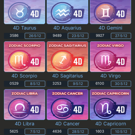
4D Taurus
4D Aquarius
4D Gemini
3586
9489
9927
26:5:11
23:5:11
27:5:11
4D Scorpio
4D Sagitarius
4D Virgo
0529
3253
6100
8:5:11
9:5:11
30:5:11
4D Libra
4D Cancer
4D Capricorn
5625
4636
1603
7:5:11
28:5:11
10:5:11