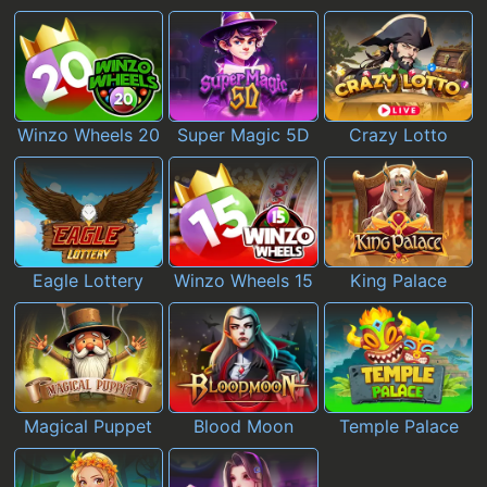
Winzo Wheels 20
Super Magic 5D
Crazy Lotto
Eagle Lottery
Winzo Wheels 15
King Palace
Magical Puppet
Blood Moon
Temple Palace