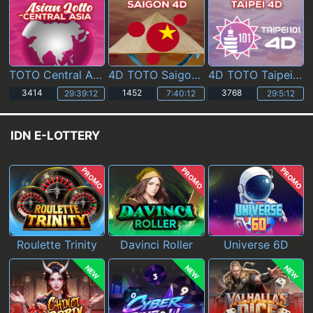
TOTO Central Asia
4D TOTO Saigon POOLS
4D TOTO Taipei POOLS
3414
1452
3768
29:39:11
7:40:11
29:5:11
IDN E-LOTTERY
PROMO
PROMO
PROMO
Roulette Trinity
Davinci Roller
Universe 6D
NEW
NEW
NEW