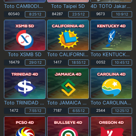
Toto CAMBODIA 5D
Toto Taipei 5D
4D TOTO Jakarta POOLS
60540
84287
9673
8:25:11
23:5:11
10:9:11
Toto XSMB 5D
Toto CALIFORNIA 4D
Toto KENTUCKY 4D
16479
1417
0052
29:0:11
18:55:11
10:45:11
Toto TRINIDAD & TOBAGO 4D
Toto JAMAICA 4D
Toto CAROLINA 4D
1472
7187
2544
7:55:11
6:55:11
12:25:11