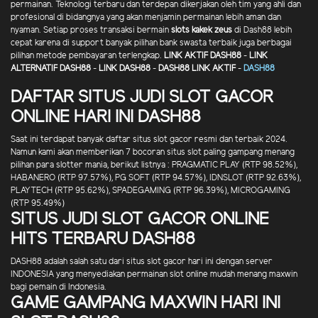
permainan. Teknologi terbaru dan terdepan dikerjakan oleh tim yang ahli dan
profesional di bidangnya yang akan menjamin permainan lebih aman dan
nyaman. Setiap proses transaksi bermain
slots kakek zeus
di Dash88 lebih
cepat karena di support banyak pilihan bank swasta terbaik juga berbagai
pilihan metode pembayaran terlengkap.
LINK AKTIF DASH88
-
LINK
ALTERNATIF DASH88
-
LINK DASH88
-
DASH88 LINK AKTIF
-
DASH88
DAFTAR SITUS JUDI SLOT GACOR
ONLINE HARI INI DASH88
Saat ini terdapat banyak daftar situs slot gacor resmi dan terbaik 2024.
Namun kami akan memberikan 7 bocoran situs slot paling gampang menang
pilihan para slotter mania, berikut listnya : PRAGMATIC PLAY (RTP 98.52%),
HABANERO (RTP 97.57%), PG SOFT (RTP 94.57%), IDNSLOT (RTP 92.63%),
PLAYTECH (RTP 95.62%), SPADEGAMING (RTP 96.39%), MICROGAMING
(RTP 95.49%)
SITUS JUDI SLOT GACOR ONLINE
HITS TERBARU DASH88
DASH88 adalah salah satu dari situs slot gacor hari ini dengan server
INDONESIA yang menyediakan permainan slot online mudah menang maxwin
bagi pemain di Indonesia.
GAME GAMPANG MAXWIN HARI INI