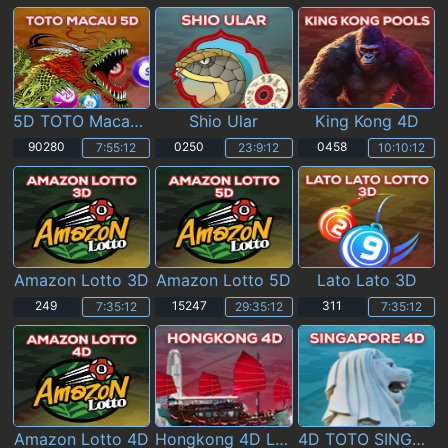
5D TOTO Macau POOLS
Shio Ular
King Kong 4D
90280
0250
0458
7:55:11
23:9:11
10:10:11
Amazon Lotto 3D
Amazon Lotto 5D
Lato Lato 3D
249
15247
311
7:35:11
29:35:11
7:35:11
Amazon Lotto 4D
Hongkong 4D Lotto
4D TOTO SINGAPORE POOLS