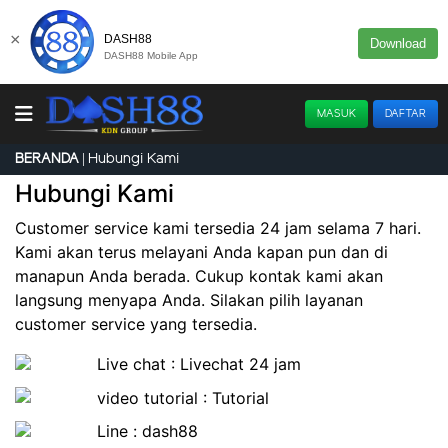
×
DASH88
Download
DASH88 Mobile App
MASUK
DAFTAR
Hubungi Kami
BERANDA
Hubungi Kami
Customer service kami tersedia 24 jam selama 7 hari.
Kami akan terus melayani Anda kapan pun dan di
manapun Anda berada. Cukup kontak kami akan
langsung menyapa Anda. Silakan pilih layanan
customer service yang tersedia.
Live chat : Livechat 24 jam
video tutorial : Tutorial
Line : dash88