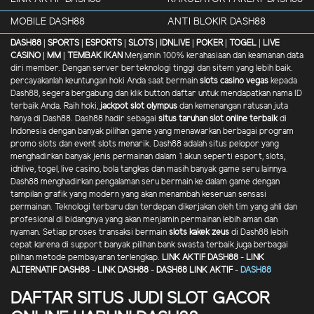
MOBILE DASH88
ANTI BLOKIR DASH88
DASH88 |
SPORTS |
ESPORTS |
SLOTS |
IDNLIVE |
POKER |
TOGEL |
LIVE
CASINO |
MM |
TEMBAK IKAN
Menjamin 100% kerahasiaan dan keamanan data
diri member. Dengan server berteknologi tinggi dan sitem yang lebih baik.
percayakanlah keuntungan hoki Anda saat bermain
slots casino vegas
kepada
Dash88, segera bergabung dan klik button daftar untuk mendapatkan nama ID
terbaik Anda. Raih hoki,
jackpot slot olympus
dan kemenangan ratusan juta
hanya di Dash88. Dash88 hadir sebagai
situs taruhan slot online terbaik
di
Indonesia dengan banyak pilihan game yang menawarkan berbagai program
promo slots dan event slots menarik. Dash88 adalah situs pelopor yang
menghadirkan banyak jenis permainan dalam 1 akun seperti esport, slots,
idnlive, togel, live casino, bola tangkas dan masih banyak game seru lainnya.
Dash88 menghadirkan pengalaman seru bermain ke dalam game dengan
tampilan grafik yang modern yang akan menambah keseruan sensasi
permainan. Teknologi terbaru dan terdepan dikerjakan oleh tim yang ahli dan
profesional di bidangnya yang akan menjamin permainan lebih aman dan
nyaman. Setiap proses transaksi bermain
slots kakek zeus
di Dash88 lebih
cepat karena di support banyak pilihan bank swasta terbaik juga berbagai
pilihan metode pembayaran terlengkap.
LINK AKTIF DASH88
-
LINK
ALTERNATIF DASH88
-
LINK DASH88
-
DASH88 LINK AKTIF
-
DASH88
DAFTAR SITUS JUDI SLOT GACOR